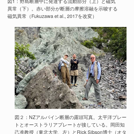
図1：野島断層中に発達する流動部分（上）と磁気
異常（下）。赤い部分が断層の摩擦溶融を示唆する
磁気異常（Fukuzawa et al., 2017を改変）
図２：NZアルパイン断層の露頭写真。太平洋プレー
トとオーストラリアプレートが接している。岡田知
己准教授（東北大学、左）とRick Sibson博士（オタ