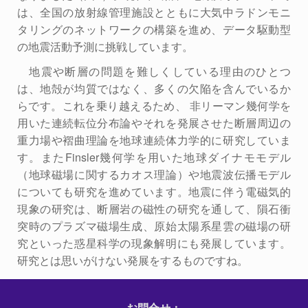
は、全国の放射線管理施設とともに大気中ラドンモニ
タリングのネットワークの構築を進め、データ駆動型
の地震活動予測に挑戦しています。
地震や断層の問題を難しくしている理由のひとつ
は、地殻が均質ではなく、多くの欠陥を含んでいるか
らです。これを乗り越えるため、 非リーマン幾何学を
用いた連続転位分布論やそれを発展させた断層周辺の
重力場や褶曲理論を地球連続体力学的に研究していま
す。またFinsler幾何学を用いた地球ダイナモモデル
（地球磁場に関するカオス理論）や地震波伝播モデル
についても研究を進めています。地震に伴う電磁気的
現象の研究は、断層岩の磁性の研究を通して、隕石衝
突時のプラズマ磁場生成、原始太陽系星雲の磁場の研
究といった惑星科学の現象解明にも発展しています。
研究とは思いがけない発展をするものですね。
お問合せ：