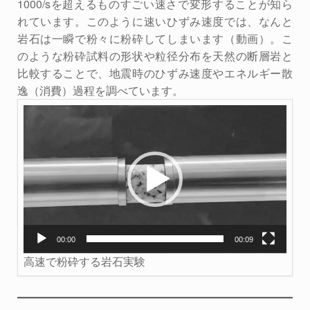
1000/sを超えるものすごい速さで変形することが知ら
れています。このように速いひずみ速度では、なんと
岩石は一瞬で粉々に粉砕してしまいます（動画）。こ
のような粉砕試料の形状や粒径分布を天然の断層岩と
比較することで、地震時のひずみ速度やエネルギー散
逸（消費）過程を調べています。
動
画
プ
レ
ー
ヤ
ー
00:00
00:09
高速で粉砕する岩石実験