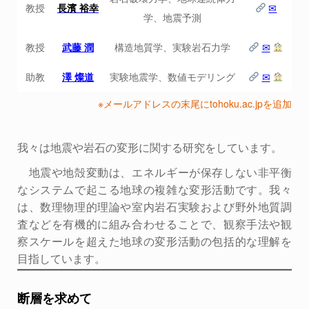
教授
長濱 裕幸
✉
学、地震予測
教授
武藤 潤
構造地質学、実験岩石力学
✉
助教
澤 燦道
実験地震学、数値モデリング
✉
※メールアドレスの末尾にtohoku.ac.jpを追加
我々は地震や岩石の変形に関する研究をしています。
地震や地殻変動は、エネルギーが保存しない非平衡
なシステムで起こる地球の複雑な変形活動です。我々
は、数理物理的理論や室内岩石実験および野外地質調
査などを有機的に組み合わせることで、観察手法や観
察スケールを超えた地球の変形活動の包括的な理解を
目指しています。
断層を求めて