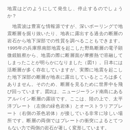
地震はどのようにして発生し、停止するのでしょう
か？
地震波は豊富な情報源ですが、深いボーリングで地
震断層を掘り抜いたり、地表に露出する過去の断層の
岩石から地下深部での性質を調べることもできます。
1995年の兵庫県南部地震を起こした野島断層の電子顕
微鏡観察から、地震の際に断層面が摩擦熱で溶融して
しまったことが明らかになりました（図1）。日本には
活断層が多く存在していますが、実際に地震を起こし
た地下深部の断層が地表に露出しているところは多く
ありません。そのため、断層を見るために世界中を飛
び回っています。図2は、ニュージーランド南島にある
アルパイン断層の露頭です。ここは、陸の上で、太平
洋プレート（左側の緑色岩体）とオーストラリアプレ
ート（右側の茶色岩体）が接している非常に珍しい場
所です。断層の両側ではプレートの衝突によるとてつ
もない力で両側の岩石が著しく変形しています。