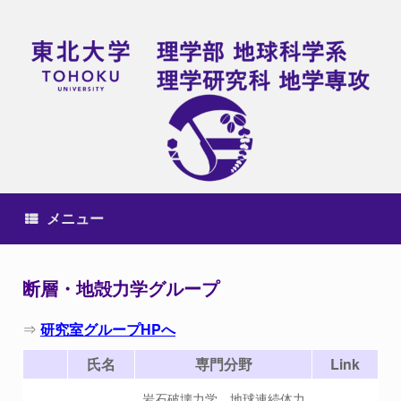
コ
ン
テ
ン
ツ
へ
ス
キ
ッ
プ
メニュー
断層・地殻力学グループ
⇒
研究室グループHPへ
氏名
専門分野
Link
岩石破壊力学、地球連続体力