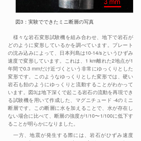
図3：実験でできたミニ断層の写真
様々な岩石変形試験機を組み合わせ、地下で岩石が
どのように変形しているかを調べています。プレート
の沈み込みによって、日本列島は10-14/sというひずみ
速度で変形しています。これは、1 km離れた2地点が1
年間で0.3 mmだけ近づくという非常にゆっくりとした
変形です。このようなゆっくりとした変形では、硬い
岩石も飴のようにゆっくりと流動することがわかって
います。図3は地下深くで起こる岩石の流動を再現でき
る試験機を用いて作成した、マグニチュード -4のミニ
断層です。この断層に水を加えることで、水が存在し
ない場合に比べて、断層の強度が1/10〜1/100に低下す
ることが明らかになりました。
一方、地震が発生する際には、岩石がひずみ速度