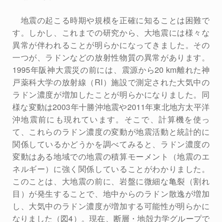
地震の起こる時期や規模を正確に知ることは困難で
す。しかし、これまでの研究から、大地震には様々な
異常が伴われることが明らかになってきました。その
一つが、ラドンなどの放射性物質の異常があります。
1995年阪神大震災の前には、震源から20 km離れた神
戸薬科大学の放射線（RI）施設で測定された大気中の
ラドン濃度が増加したことが明らかになりました。同
様な変動は2003年十勝沖地震や2011年東北地方太平洋
沖地震前にも現れています。そこで、計算機を使っ
て、これらのラドン濃度の変動が地震活動と統計的に
関係しているかどうかを調べてみると、ラドン濃度の
変動はある地域での地震の積算モーメント（地震のエ
ネルギー）に強く関係していることがわかりました。
このことは、大地震の前に、岩盤に微細な亀裂（割れ
目）が発生することで、地中からのラドン散逸が増加
し、大気中のラドン濃度が増加する可能性が明らかに
なりました（図4）。現在、断層・地殻力学グループで