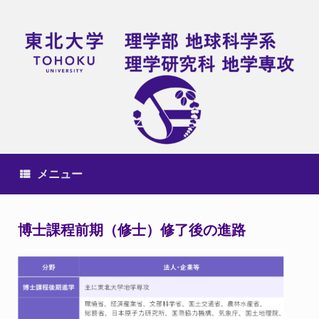
コ
ン
テ
ン
ツ
へ
ス
キ
ッ
プ
メニュー
博士課程前期（修士）修了後の進路